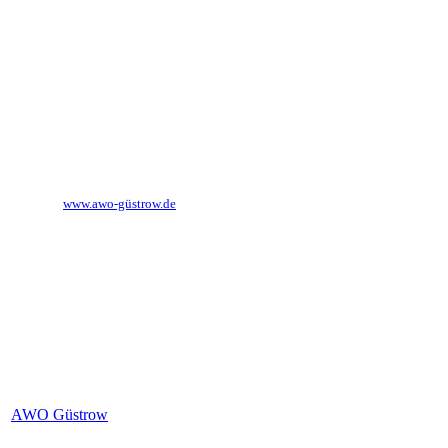
Tel.:
03843 851 160
Fax:
03843 851 171
E-Mail:
soziale-dienste@awogue.de
Internet:
www.awo-güstrow.de
externe Links
AWO Güstrow