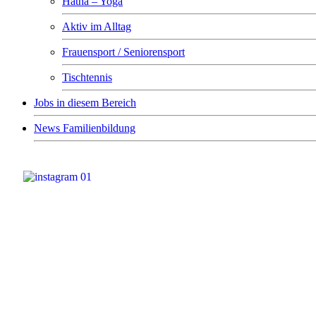
Hatha – Yoga
Aktiv im Alltag
Frauensport / Seniorensport
Tischtennis
Jobs in diesem Bereich
News Familienbildung
AWO Soziale Dienste gGmbH
Magdalenenluster Weg 7
18273 Güstrow