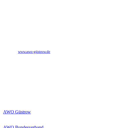
Tel.:
03843 851 160
Fax:
03843 851 171
E-Mail:
soziale-dienste@awogue.de
Internet:
www.awo-güstrow.de
externe Links
AWO Güstrow
AWO Bundesverband