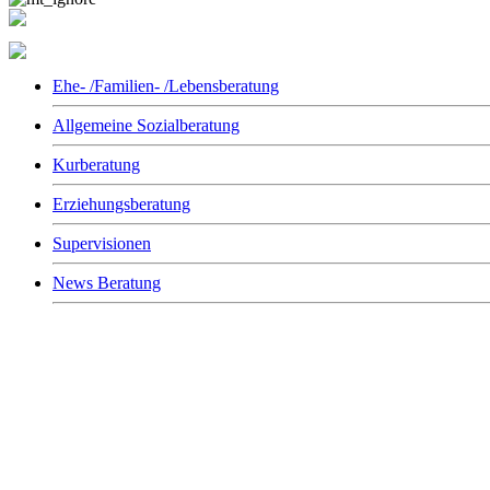
Beratung
Ehe- /Familien- /Lebensberatung
Allgemeine Sozialberatung
Kurberatung
Erziehungsberatung
Supervisionen
News Beratung
AWO Soziale Dienste gGmbH
Magdalenenluster Weg 7
18273 Güstrow